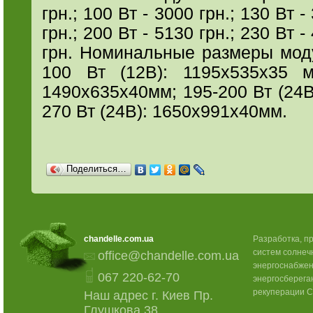
грн.; 100 Вт - 3000 грн.; 130 Вт -
грн.; 200 Вт - 5130 грн.; 230 Вт -
грн. Номинальные размеры моду
100 Вт (12В): 1195х535х35 м
1490х635х40мм; 195-200 Вт (24В
270 Вт (24В): 1650х991х40мм.
Поделиться…
chandelle.com.ua
Разработка, п
систем солнеч
office@chandelle.com.ua
энергоснабжен
067 220-62-70
энергосберега
рекуперации C
Наш адрес г. Киев Пр.
Глушкова 38