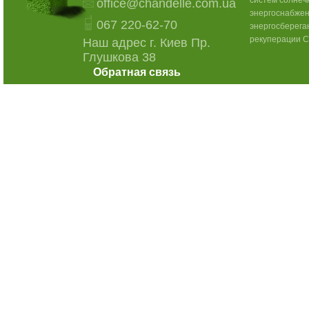
систем солнеч
office@chandelle.com.ua
энергоснабжен
067 220-62-70
энергосберега
рекуперации C
Наш адрес г. Киев Пр.
Глушкова 38
Обратная связь